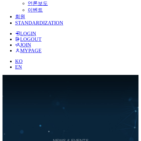
언론보도
이벤트
회원
STANDARDIZATION
LOGIN
LOGOUT
JOIN
MYPAGE
KO
EN
NEWS & EVENTS